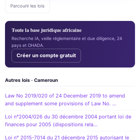
Parcourir les lois
Toute la base juridique africaine
Recherche IA, veille réglementaire et due diligence, 24
pays et OHADA.
Créer un compte gratuit
Autres lois · Cameroun
Law No 2019/020 of 24 December 2019 to amend
and supplement some provisions of Law No. …
Loi n°2004/026 du 30 décembre 2004 portant loi de
finances pour 2005 (dispositions rela…
Loi n° 2015-7014 du 21 décembre 2015 autorisant le