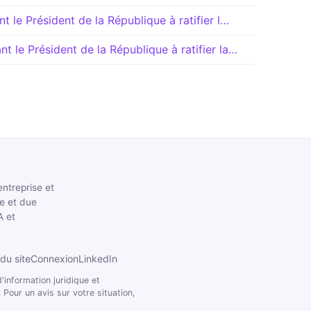
nt le Président de la République à ratifier l…
t le Président de la République à ratifier la…
entreprise et
le et due
A et
du site
Connexion
LinkedIn
'information juridique et
 Pour un avis sur votre situation,