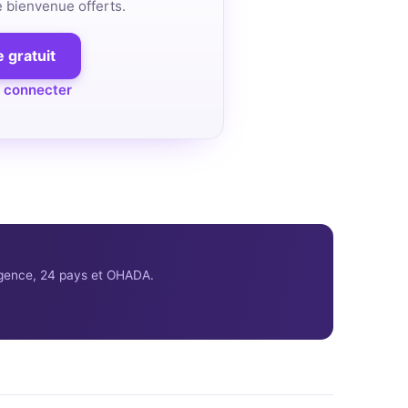
de bienvenue offerts.
 gratuit
 connecter
ligence, 24 pays et OHADA.