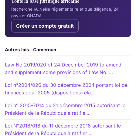
Toute la base juridique africaine
Recherche IA, veille réglementaire et due diligence, 24
pays et OHADA.
Créer un compte gratuit
Autres lois · Cameroun
Law No 2019/020 of 24 December 2019 to amend
and supplement some provisions of Law No. …
Loi n°2004/026 du 30 décembre 2004 portant loi de
finances pour 2005 (dispositions rela…
Loi n° 2015-7014 du 21 décembre 2015 autorisant le
Président de la République à ratifie…
Loi N°2018/018 du 11 décembre 2018 autorisant le
Président de la République à ratifier …