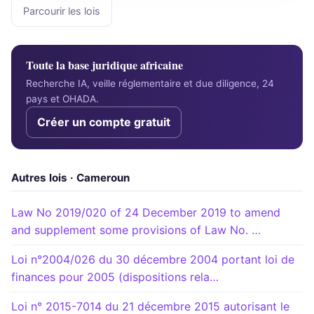
Parcourir les lois
Toute la base juridique africaine
Recherche IA, veille réglementaire et due diligence, 24
pays et OHADA.
Créer un compte gratuit
Autres lois · Cameroun
Law No 2019/020 of 24 December 2019 to amend
and supplement some provisions of Law No. …
Loi n°2004/026 du 30 décembre 2004 portant loi de
finances pour 2005 (dispositions rela…
Loi n° 2015-7014 du 21 décembre 2015 autorisant le